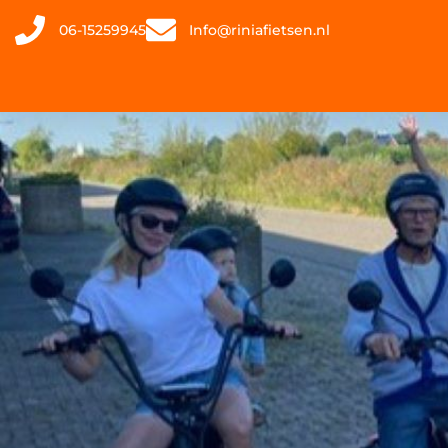
06-15259945
Info@riniafietsen.nl