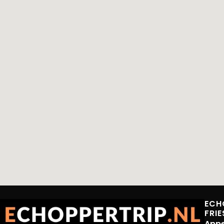
ECH
FRI
App