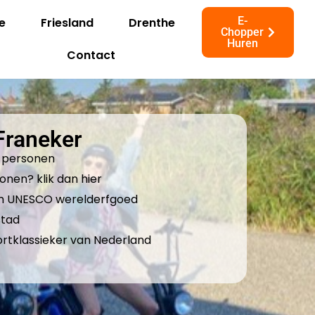
E-
e
Friesland
Drenthe
Chopper
Huren
Contact
Franeker
0 personen
onen? klik dan hier
ium UNESCO werelderfgoed
stad
rtklassieker van Nederland