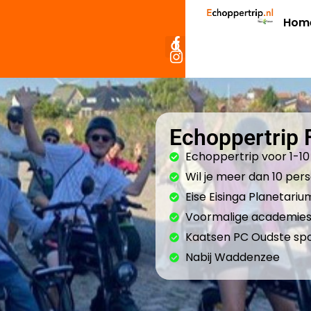
Hom
Echoppertrip 
Echoppertrip voor 1-1
Wil je meer dan 10 pers
Eise Eisinga Planetar
Voormalige academie
Kaatsen PC Oudste spo
Nabij Waddenzee