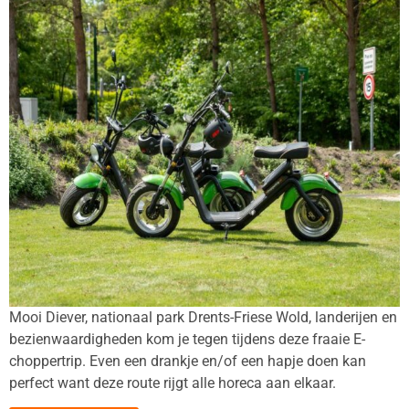
Mooi Diever, nationaal park Drents-Friese Wold, landerijen en
bezienwaardigheden kom je tegen tijdens deze fraaie E-
choppertrip. Even een drankje en/of een hapje doen kan
perfect want deze route rijgt alle horeca aan elkaar.