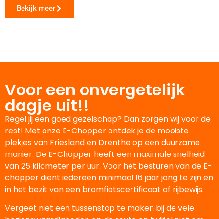
Bekijk meer
Voor een onvergetelijk
dagje uit!!
Regel jij een goed gezelschap? Dan zorgen wij voor de
rest! Met onze E-Chopper ontdek je de mooiste
plekjes van Friesland en Drenthe op een duurzame
manier. De E-Chopper heeft een maximale snelheid
van 25 kilometer per uur. Voor het besturen van de E-
chopper dient iedereen minimaal 16 jaar jong te zijn en
in het bezit van een bromfietscertificaat of rijbewijs.
Vergeet niet een tussenstop te maken bij de vele