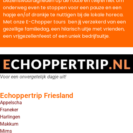
bezienswaardigheden op de route en twijfel niet om
onderweg even te stoppen voor een pauze en een
hapje en/of drankje te nuttigen bij de lokale horeca.
Met onze E-Chopper tours ben jij verzekerd van een
gezellige familiedag, een hilarisch uitje met vrienden,
een vrijgezellenfeest of een uniek bedrijfsuitje.
Voor een onvergetelijk dagje uit!
Echoppertrip Friesland
Appelscha
Franeker
Harlingen
Makkum
Mirns